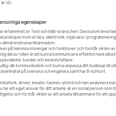
 är VD.
ersonliga egenskaper
har erfarenhet av Test och Mät-branschen. Dessutom bred tek
unskaper inom el-lära, elektronik, mjukvara / programmering
h allmän instrumentkännedom.
yfiken på tekniska lösningar och funktioner och förstår vikten a
iktig del av rollen är att kunna kommunicera effektivt med olika 
 specialister, kunder och beslutsfattare.
dlig i din kommunikation och kunna anpassa ditt budskap till ol
behindrat på svenska och engelska samt har B-körkort.
nitiativrik, driven, kreativ i tanken, lyhörd och kan analysera 
u tar ett eget ansvar för ditt arbete, är en social person som t
igelös och förstår vikten av att arbeta tillsammans för att upp