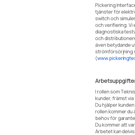
Pickering Interfac
tjänster för elekt
switch och simuler
och verifiering. V
diagnostiska testv
och distributione
även betydande ut
strömförsörjning s
(
www.pickeringte
Arbetsuppgifte
I rollen som Tekn
kunder, främst via 
Du hjälper kunden 
rollen kommer du 
behov för garante
Du kommer att var
Arbetet kan delvis