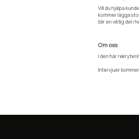
Vill du hjälpa kund
kommer lägga stor
blir en viktig del i
Om oss
I den här rekryter
Intervjuer kommer