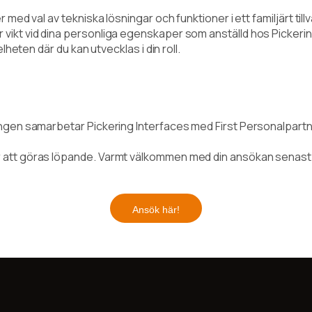
er med val av tekniska lösningar och funktioner i ett familjärt til
 vikt vid dina personliga egenskaper som anställd hos Pickeri
 helheten där du kan utvecklas i din roll.
ingen samarbetar Pickering Interfaces med First Personalpartne
 att göras löpande. Varmt välkommen med din ansökan senast 
Ansök här!