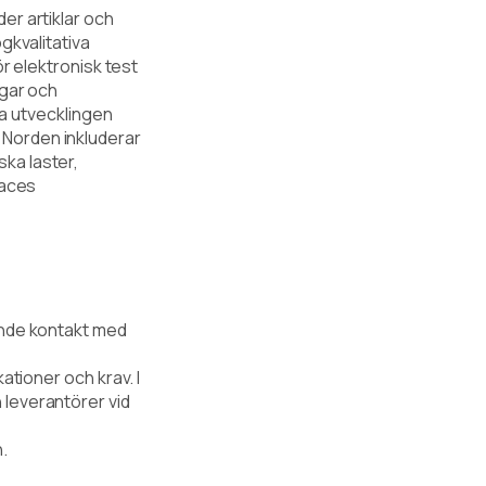
er artiklar och
gkvalitativa
ör elektronisk test
ngar och
la utvecklingen
 Norden inkluderar
ka laster,
faces
ande kontakt med
ationer och krav. I
 leverantörer vid
.