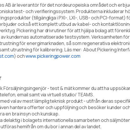
es AB är leverantör för det nordeuropeiska området och erbjud
roniska test- och verifieringssystem. Produkterna inkluderar hö
ingsprodukter (tillgängliga i PXI-, LXI-, USB- och PCI-format) f
i erbjuder också ett komplett utbud av kabel- och kontaktlösni
erktyg. Pickering har drivrutiner för att hjälpa bolag att förenk
n av kundernas automatiserade testsystem. Verksamheten för
rustning för energimarknaden, så som regenerativa elektronis
amt utrustning för kalibrering. Läs mer: About Pickering Inter
st.com
) och
www.pickeringpower.com
r
isk Försäljningsingenjör - test & mät kommer du att ha uppsök
telefon, email samt via virtuell studio/ TEAMS.
med val av mest lämplig teknisk produkt - utifrån deras specifik
även hantera offerter och uppföljning och besöker kunder och
ra en bra insyn och kunskap.
a delaktig i bolagets internationella samarbeten och säljmöten
 utföras hemifrån om du bor i annan del av landet.