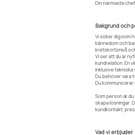
Din närmaste chef
Bakgrund och p
Vi söker dig som 
kännedom och bask
kretskortsnivå oc
Vi ser att du är n
kundrelation. En v
inklusive tekniska
Du behöver vara ty
Du kommunicerar o
Som person är du i
skapa lösningar. D
kundkontakt, prest
Vad vi erbjuder