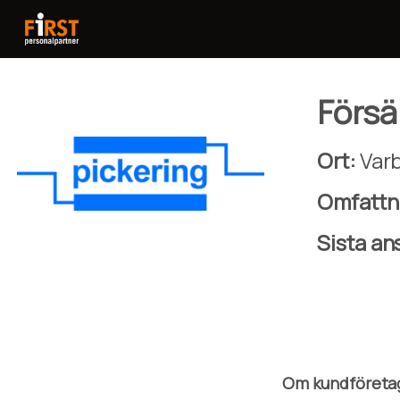
Försäl
Ort:
Var
Omfattn
Sista a
Om kundföreta