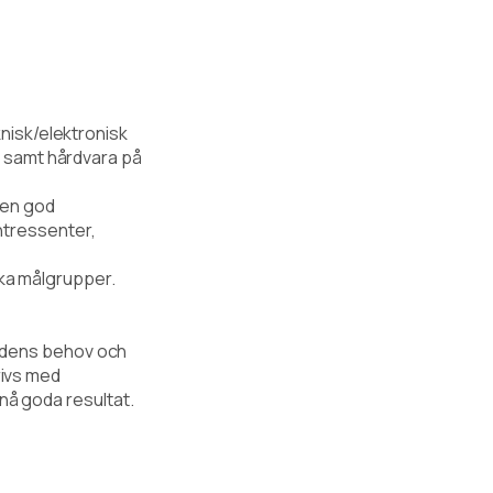
nisk/elektronisk
 samt hårdvara på
v en god
intressenter,
ika målgrupper.
kundens behov och
rivs med
nå goda resultat.