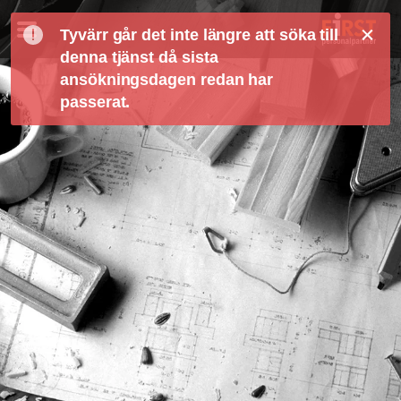
Tyvärr går det inte längre att söka till
denna tjänst då sista
ansökningsdagen redan har
passerat.