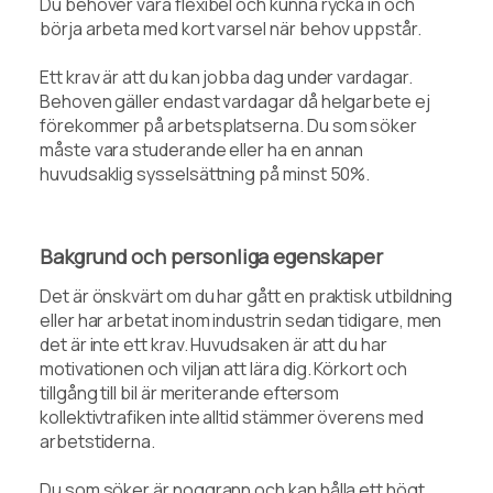
Du behöver vara flexibel och kunna rycka in och
börja arbeta med kort varsel när behov uppstår.
Ett krav är att du kan jobba dag under vardagar.
Behoven gäller endast vardagar då helgarbete ej
förekommer på arbetsplatserna. Du som söker
måste vara studerande eller ha en annan
huvudsaklig sysselsättning på minst 50%.
Bakgrund och personliga egenskaper
Det är önskvärt om du har gått en praktisk utbildning
eller har arbetat inom industrin sedan tidigare, men
det är inte ett krav. Huvudsaken är att du har
motivationen och viljan att lära dig. Körkort och
tillgång till bil är meriterande eftersom
kollektivtrafiken inte alltid stämmer överens med
arbetstiderna.
Du som söker är noggrann och kan hålla ett högt