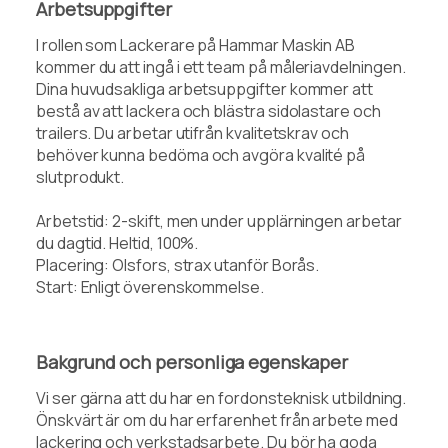
Arbetsuppgifter
I rollen som Lackerare på Hammar Maskin AB
kommer du att ingå i ett team på måleriavdelningen.
Dina huvudsakliga arbetsuppgifter kommer att
bestå av att lackera och blästra sidolastare och
trailers. Du arbetar utifrån kvalitetskrav och
behöver kunna bedöma och avgöra kvalité på
slutprodukt.
Arbetstid: 2-skift, men under upplärningen arbetar
du dagtid. Heltid, 100%.
Placering: Olsfors, strax utanför Borås.
Start: Enligt överenskommelse.
Bakgrund och personliga egenskaper
Vi ser gärna att du har en fordonsteknisk utbildning.
Önskvärt är om du har erfarenhet från arbete med
lackering och verkstadsarbete. Du bör ha goda