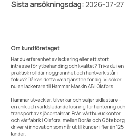
Sista ansökningsdag:
2026-07-27
Om kundföretaget
Har du erfarenhet av lackering eller ett stort
intresse för ytbehandling och kvalitet? Trivs du i en
praktisk roll där noggrannhet och hantverk står i
fokus? Då kan detta vara tjänsten för dig. Vi söker
nu en lackerare till Hammar Maskin AB i Olsfors.
Hammar utvecklar, tillverkar och säljer sidlastare –
en unik och världsledande lösning för hantering och
transport av sjöcontainrar. Från vårt huvudkontor
och vår fabrik i Olsfors, mellan Borås och Göteborg,
driver vi innovation som når ut till kunder i fler än 125
länder.