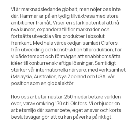
Vi är marknadsledande globalt, men nöjer oss inte
där. Hammar är på en tydlig tillväxtresa med stora
ambitioner framåt. Vi ser en stark potential att nå
nya kunder, expandera till fler marknader och
fortsätta utveckla våra produkter i absolut
framkant. Med hela värdekedjan samlad i Olsfors,
från utveckling och konstruktion till produktion, har
vi både tempot och förmågan att snabbt omsätta
idéer till konkurrenskraftiga lösningar. Samtidigt
stärker vår internationella närvaro, med verksamhet
i Malaysia, Australien, Nya Zeeland och USA, vår
position som en global aktör.
Hos oss arbetar nästan 250 medarbetare världen
över, varav omkring 170 st i Olsfors. Vi erbjuder en
arbetsmiljö där samarbete, eget ansvar och korta
beslutsvägar gör att du kan påverka på riktigt.