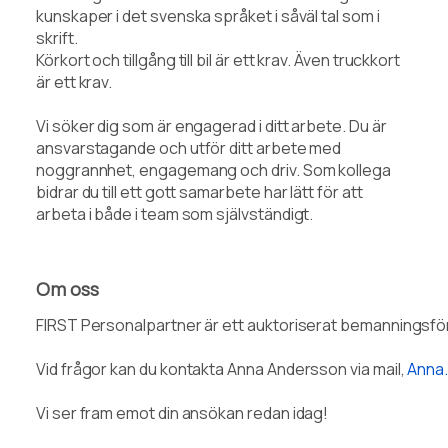
kunskaper i det svenska språket i såväl tal som i
skrift.
Körkort och tillgång till bil är ett krav. Även truckkort
är ett krav.
Vi söker dig som är engagerad i ditt arbete. Du är
ansvarstagande och utför ditt arbete med
noggrannhet, engagemang och driv. Som kollega
bidrar du till ett gott samarbete har lätt för att
arbeta i både i team som självständigt.
Om oss
FIRST Personalpartner är ett auktoriserat bemanningsföret
Vid frågor kan du kontakta Anna Andersson via mail, 
Anna.
Vi ser fram emot din ansökan redan idag!