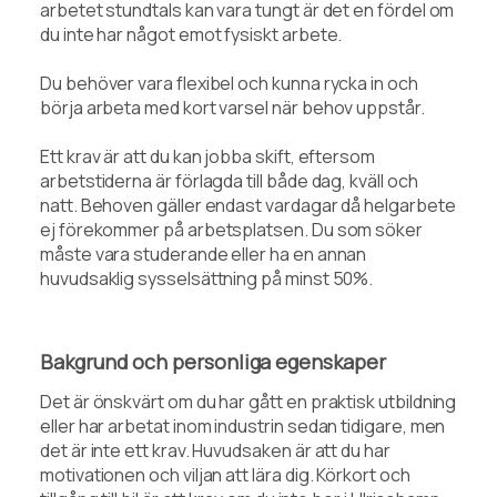
arbetet stundtals kan vara tungt är det en fördel om
du inte har något emot fysiskt arbete.
Du behöver vara flexibel och kunna rycka in och
börja arbeta med kort varsel när behov uppstår.
Ett krav är att du kan jobba skift, eftersom
arbetstiderna är förlagda till både dag, kväll och
natt. Behoven gäller endast vardagar då helgarbete
ej förekommer på arbetsplatsen. Du som söker
måste vara studerande eller ha en annan
huvudsaklig sysselsättning på minst 50%.
Bakgrund och personliga egenskaper
Det är önskvärt om du har gått en praktisk utbildning
eller har arbetat inom industrin sedan tidigare, men
det är inte ett krav. Huvudsaken är att du har
motivationen och viljan att lära dig. Körkort och